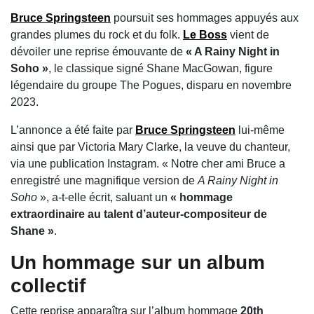
Bruce Springsteen
poursuit ses hommages appuyés aux
grandes plumes du rock et du folk.
Le
Boss
vient de
dévoiler une reprise émouvante de
« A Rainy Night in
Soho »
, le classique signé
Shane MacGowan
, figure
légendaire du groupe
The Pogues
, disparu en novembre
2023.
L’annonce a été faite par
Bruce Springsteen
lui-même
ainsi que par
Victoria Mary Clarke
, la veuve du chanteur,
via une publication Instagram. « Notre cher ami Bruce a
enregistré une magnifique version de
A Rainy Night in
Soho
», a-t-elle écrit, saluant un
« hommage
extraordinaire au talent d’auteur-compositeur de
Shane »
.
Un hommage sur un album
collectif
Cette reprise apparaîtra sur l’album hommage
20th