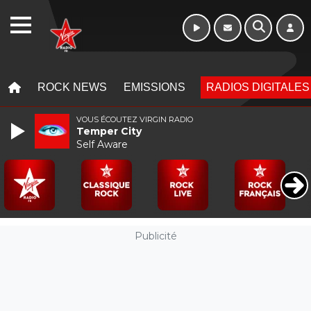
16h - 20h
WEBRADIO
MENU
MENU
ROCK NEWS
EMISSIONS
RADIOS DIGITALES
VOUS ÉCOUTEZ VIRGIN RADIO
Temper City
Self Aware
Publicité