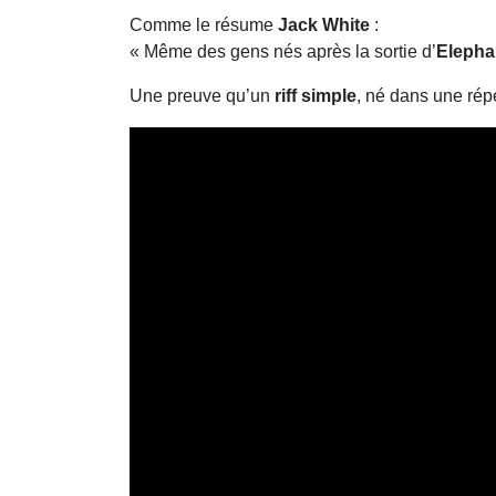
Comme le résume
Jack White
:
« Même des gens nés après la sortie d’
Elepha
Une preuve qu’un
riff simple
, né dans une répé