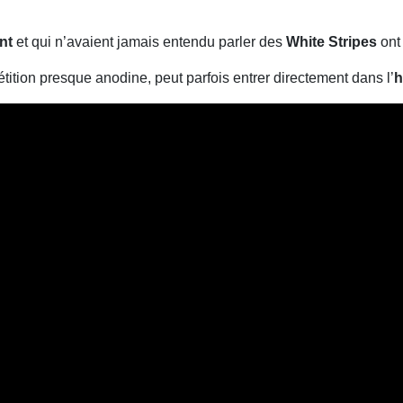
nt
et qui n’avaient jamais entendu parler des
White Stripes
ont 
tition presque anodine, peut parfois entrer directement dans l’
h