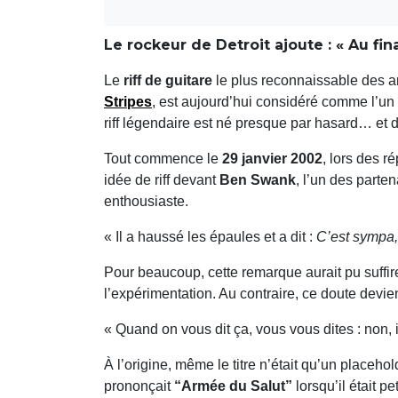
Le rockeur de Detroit ajoute : « Au fin
Le
riff de guitare
le plus reconnaissable des an
Stripes
, est aujourd’hui considéré comme l’u
riff légendaire est né presque par hasard… et 
Tout commence le
29 janvier 2002
, lors des r
idée de riff devant
Ben Swank
, l’un des parte
enthousiaste.
« Il a haussé les épaules et a dit :
C’est sympa,
Pour beaucoup, cette remarque aurait pu suffi
l’expérimentation. Au contraire, ce doute devie
« Quand on vous dit ça, vous vous dites : non, 
À l’origine, même le titre n’était qu’un placehol
prononçait
“Armée du Salut”
lorsqu’il était pet