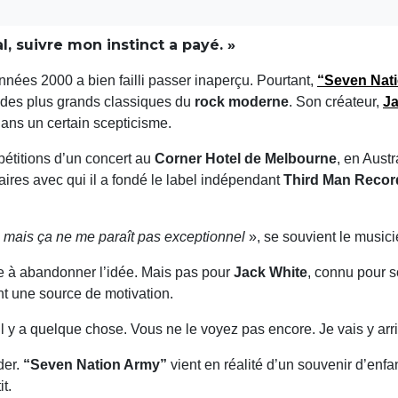
al, suivre mon instinct a payé. »
nées 2000 a bien failli passer inaperçu. Pourtant,
“Seven Nat
n des plus grands classiques du
rock moderne
. Son créateur,
Ja
dans un certain scepticisme.
épétitions d’un concert au
Corner Hotel de Melbourne
, en Aust
naires avec qui il a fondé le label indépendant
Third Man Recor
 mais ça ne me paraît pas exceptionnel
», se souvient le musici
re à abandonner l’idée. Mais pas pour
Jack White
, connu pour 
nt une source de motivation.
il y a quelque chose. Vous ne le voyez pas encore. Je vais y arri
der.
“Seven Nation Army”
vient en réalité d’un souvenir d’enfa
it.