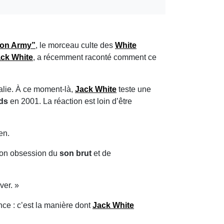
ion Army”
, le morceau culte des
White
ck White
, a récemment raconté comment ce
ralie. À ce moment-là,
Jack White
teste une
ds
en 2001. La réaction est loin d’être
en.
son obsession du
son brut
et de
ver. »
nce : c’est la manière dont
Jack White