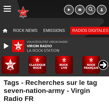
Week-end de 06h
WEBRADIO
à 12h
MENU
MENU
ROCK NEWS
EMISSIONS
RADIOS DIGITALES
VOUS ÉCOUTEZ VIRGIN RADIO
VIRGIN RADIO
LA ROCK STATION
Tags - Recherches sur le tag
seven-nation-army - Virgin
Radio FR