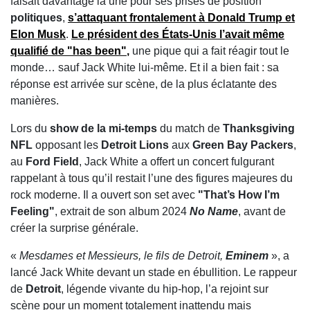
faisait davantage la une pour ses prises de position
politiques
,
s’attaquant frontalement à
Donald Trump
et
Elon Musk
.
Le président des États-Unis l’avait même
qualifié de
"has been"
,
une pique qui a fait réagir tout le
monde… sauf Jack White lui-même. Et il a bien fait : sa
réponse est arrivée sur scène, de la plus éclatante des
manières.
Lors du
show de la mi-temps
du match de
Thanksgiving
NFL
opposant les
Detroit Lions
aux
Green Bay Packers
,
au
Ford Field
, Jack White a offert un concert fulgurant
rappelant à tous qu’il restait l’une des figures majeures du
rock moderne. Il a ouvert son set avec
"That’s How I’m
Feeling"
, extrait de son album 2024
No Name
, avant de
créer la surprise générale.
«
Mesdames et Messieurs, le fils de Detroit,
Eminem
», a
lancé Jack White devant un stade en ébullition. Le rappeur
de
Detroit
, légende vivante du hip-hop, l’a rejoint sur
scène pour un moment totalement inattendu mais