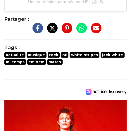
Une publication partagée par NFL (@nfl)
Partager :
Tags :
actualite
musique
rock
nfl
white-stripes
jack-white
mi-temps
eminem
match