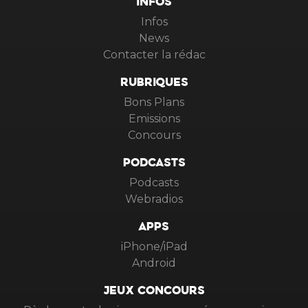
INFOS
Infos
News
Contacter la rédac
RUBRIQUES
Bons Plans
Emissions
Concours
PODCASTS
Podcasts
Webradios
APPS
iPhone/iPad
Android
JEUX CONCOURS