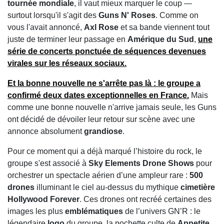
tournée mondiale
, il vaut mieux marquer le coup —
surtout lorsqu'il s'agit des
Guns N' Roses
. Comme on
vous l'avait annoncé,
Axl Rose
et sa bande viennent tout
juste de terminer leur passage en
Amérique du Sud
,
une
série de concerts ponctuée de séquences devenues
virales sur les
réseaux sociaux
.
Et la bonne nouvelle ne s'arrête pas là : le groupe a
confirmé
deux dates exceptionnelles en France
.
Mais
comme une bonne nouvelle n'arrive jamais seule, les Guns
ont décidé de dévoiler leur retour sur scène avec une
annonce absolument
grandiose
.
Pour ce moment qui a déjà marqué l’histoire du rock, le
groupe s'est associé à
Sky Elements Drone Shows
pour
orchestrer un spectacle aérien d’une ampleur rare :
500
drones
illuminant le ciel au-dessus du mythique
cimetière
Hollywood Forever
. Ces drones ont recréé certaines des
images les plus
emblématiques
de l’univers GN’R : le
légendaire
logo
du groupe, la pochette culte de
Appetite