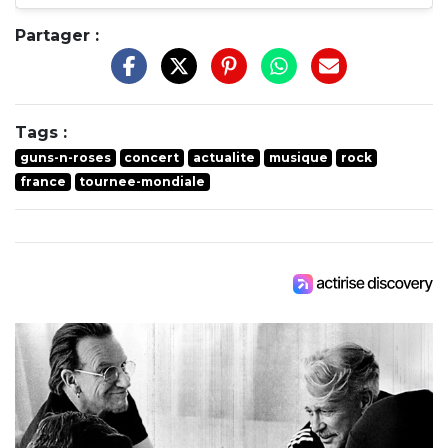
Partager :
Tags :
guns-n-roses
concert
actualite
musique
rock
france
tournee-mondiale