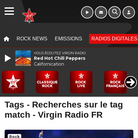
Week-end de 06h
WEBRADIO
à 12h
MENU
MENU
ROCK NEWS
EMISSIONS
RADIOS DIGITALES
VOUS ÉCOUTEZ VIRGIN RADIO
Red Hot Chili Peppers
Californication
Tags - Recherches sur le tag
match - Virgin Radio FR
Rock