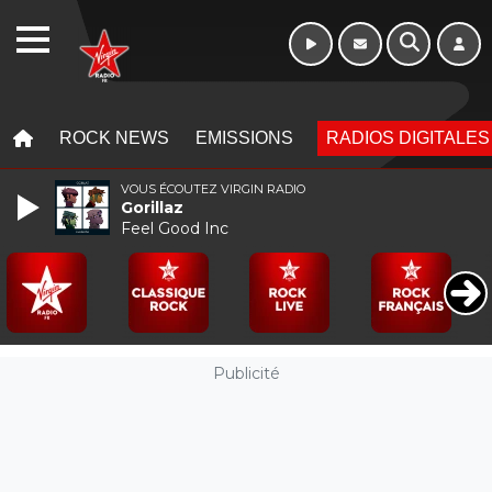
Week-end de 16h
WEBRADIO
à 20h
MENU
MENU
ROCK NEWS
EMISSIONS
RADIOS DIGITALES
VOUS ÉCOUTEZ VIRGIN RADIO
Gorillaz
Feel Good Inc
Publicité