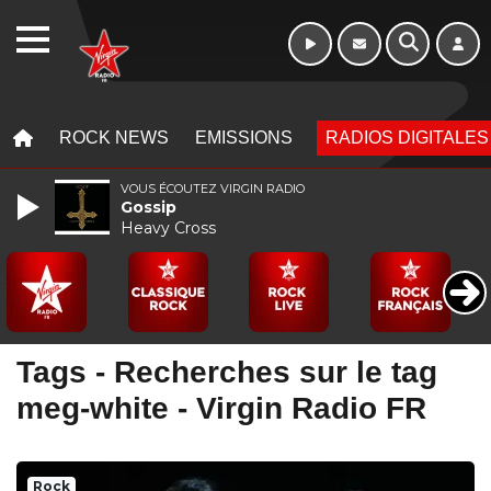
Week-end de 16h
WEBRADIO
à 20h
MENU
MENU
ROCK NEWS
EMISSIONS
RADIOS DIGITALES
VOUS ÉCOUTEZ VIRGIN RADIO
Gossip
Heavy Cross
Tags - Recherches sur le tag
meg-white - Virgin Radio FR
Rock