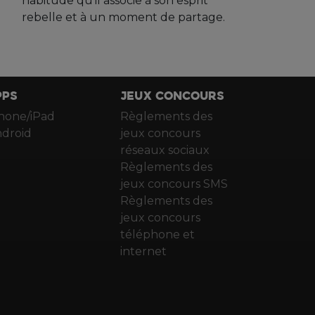
habitude qu’il associe à son esprit
rebelle et à un moment de partage.
PPS
JEUX CONCOURS
hone/iPad
Règlements des
droid
jeux concours
réseaux sociaux
Règlements des
jeux concours SMS
Règlements des
jeux concours
téléphone et
internet