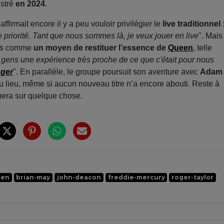
istré
en 2024
.
firmait encore il y a peu vouloir privilégier le
live traditionnel
re priorité. Tant que nous sommes là, je veux jouer en live
". Mais
mes comme
un moyen de restituer l’essence de
Queen
, telle
gens une expérience très proche de ce que c'était pour nous
ger
". En parallèle, le groupe poursuit son aventure avec
Adam
eu lieu, même si aucun nouveau titre n’a encore abouti. Reste à
hera sur quelque chose.
een
brian-may
john-deacon
freddie-mercury
roger-taylor