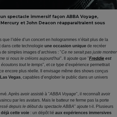
 un spectacle immersif façon ABBA Voyage,
Mercury et John Deacon réapparaîtraient sous
 que l’idée d’un concert en hologrammes n’était plus de la
it dans cette technologie
une occasion unique
de recréer
 à de simples images d’archives : "
Ce ne serait pas juste montrer
e si nous le créions aujourd'hui
". Il ajoute que "
Freddie
est
 écoutons tout le temps
", et ce type d’expérience permettrait
ence encore plus réelle. Il envisage même des shows conçus
 Las Vegas
, capables d’englober le public dans un univers
rvé. Après avoir assisté à "
ABBA Voyage
", il reconnaît avoir
aincu par les avatars. Mais le batteur ne ferme pas la porte
essé depuis le début du spectacle ABBA
" ajoute t-il. Plusieurs
 déjà cette voie
: un dépôt lié
aux expériences immersives