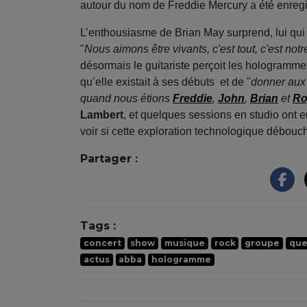
autour du nom de Freddie Mercury a été enreg
L’enthousiasme de Brian May surprend, lui qui af
"
Nous aimons être vivants, c'est tout, c'est not
désormais le guitariste perçoit les hologram
qu’elle existait à ses débuts et de "
donner aux 
quand nous étions
Freddie
,
John
,
Brian
et
Ro
Lambert
, et quelques sessions en studio ont 
voir si cette exploration technologique débouc
Partager :
Tags :
concert
show
musique
rock
groupe
qu
actus
abba
hologramme