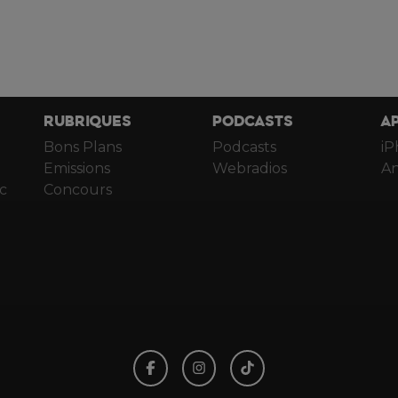
RUBRIQUES
PODCASTS
A
Bons Plans
Podcasts
iP
Emissions
Webradios
An
c
Concours