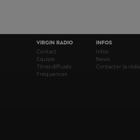
VIRGIN RADIO
INFOS
Contact
Infos
Equipe
News
Titres diffusés
Contacter la réda
Fréquences