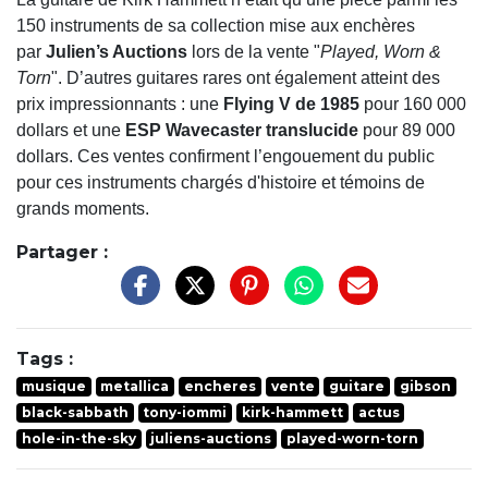
150 instruments de sa collection mise aux enchères
par
Julien’s Auctions
lors de la vente "
Played, Worn &
Torn
". D’autres guitares rares ont également atteint des
prix impressionnants : une
Flying V de 1985
pour 160 000
dollars et une
ESP Wavecaster translucide
pour 89 000
dollars. Ces ventes confirment l’engouement du public
pour ces instruments chargés d'histoire et témoins de
grands moments.
Partager :
Tags :
musique
metallica
encheres
vente
guitare
gibson
black-sabbath
tony-iommi
kirk-hammett
actus
hole-in-the-sky
juliens-auctions
played-worn-torn