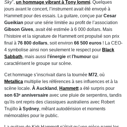
Sky
",
un hommage vibrant à Tony Iommi
. Quelques
jours avant le concert, l’instrument avait été envoyé à
Hammett pour des essais. La guitare, conçue par
Cesar
Gueikian
pour une série limitée au profit de l’association
Gibson Gives
, avait été estimée à 6 000 dollars. Mais
l’histoire et la signature de Hammett ont propulsé son prix
final à
76 800 dollars
, soit environ
66 500 euros
! La CEO-
4 symbolise ainsi non seulement le respect pour
Black
Sabbath
, mais aussi
l’énergie
et
l’humour
qui
caractérisent le groupe sur scène.
Cet hommage s’inscrivait dans la tournée
M72
, où
Metallica
multiplie les références à ses influences et à la
scène locale.
À Auckland
,
Hammett
a été surpris pour
son 63ᵉ anniversaire
avec une pluie de serpentins, tandis
qu'ils ont repris des classiques australiens avec Robert
Trujillo
à Sydney
, mêlant autodérision et moments
mémorables pour le public.
La guitare de Kirk Hammett n’était qu’une pièce parmi les