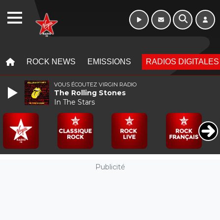
WEBRADIO
MENU
MENU
ROCK NEWS
EMISSIONS
RADIOS DIGITALES
VOUS ÉCOUTEZ VIRGIN RADIO
The Rolling Stones
In The Stars
Publicité