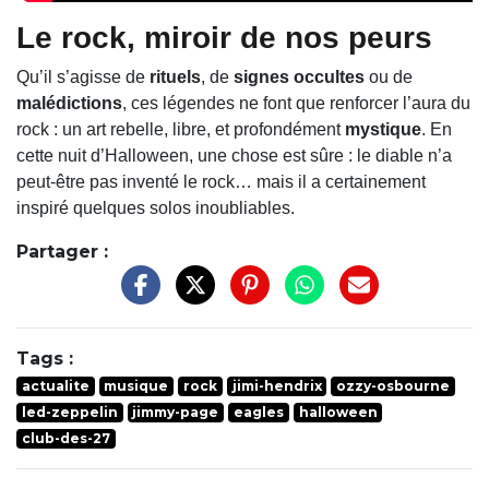
Le rock, miroir de nos peurs
Qu’il s’agisse de
rituels
, de
signes occultes
ou de
malédictions
, ces légendes ne font que renforcer l’aura du
rock : un art rebelle, libre, et profondément
mystique
. En
cette nuit d’Halloween, une chose est sûre : le diable n’a
peut-être pas inventé le rock… mais il a certainement
inspiré quelques solos inoubliables.
Partager :
Tags :
actualite
musique
rock
jimi-hendrix
ozzy-osbourne
led-zeppelin
jimmy-page
eagles
halloween
club-des-27