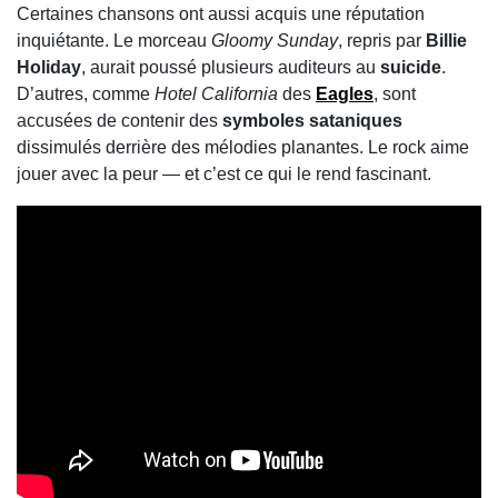
Certaines chansons ont aussi acquis une réputation
inquiétante. Le morceau
Gloomy Sunday
, repris par
Billie
Holiday
, aurait poussé plusieurs auditeurs au
suicide
.
D’autres, comme
Hotel California
des
Eagles
, sont
accusées de contenir des
symboles sataniques
dissimulés derrière des mélodies planantes. Le rock aime
jouer avec la peur — et c’est ce qui le rend fascinant.