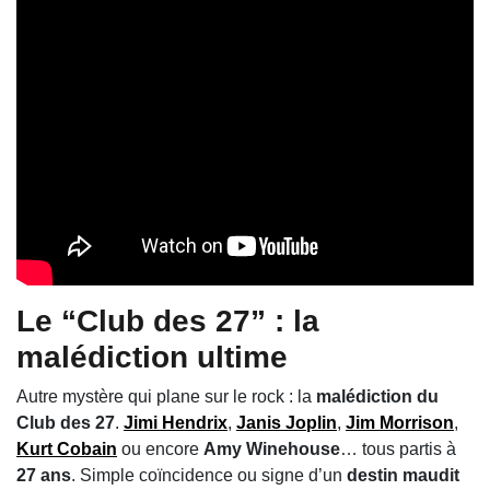
Le “Club des 27” : la
malédiction ultime
Autre mystère qui plane sur le rock : la
malédiction du
Club des 27
.
Jimi Hendrix
,
Janis Joplin
,
Jim Morrison
,
Kurt Cobain
ou encore
Amy Winehouse
… tous partis à
27 ans
. Simple coïncidence ou signe d’un
destin maudit