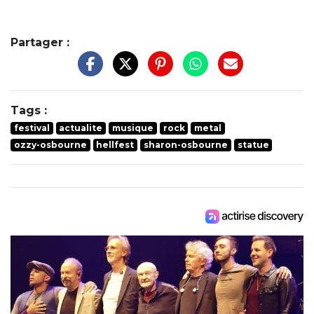
Partager :
Tags :
festival
actualite
musique
rock
metal
ozzy-osbourne
hellfest
sharon-osbourne
statue