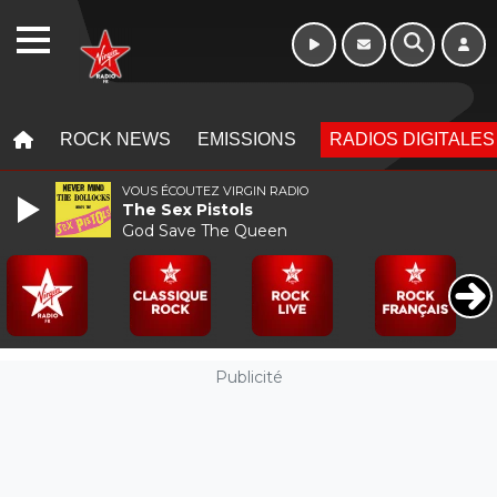
Week-end de 06h
WEBRADIO
à 12h
MENU
MENU
ROCK NEWS
EMISSIONS
RADIOS DIGITALES
VOUS ÉCOUTEZ VIRGIN RADIO
The Sex Pistols
God Save The Queen
Publicité