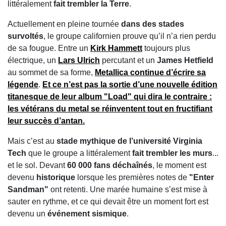
littéralement
fait trembler la Terre
.
Actuellement en pleine tournée
dans des stades
survoltés
, le groupe californien prouve qu’il n’a rien perdu
de sa fougue. Entre un
Kirk Hammett
toujours plus
électrique, un
Lars Ulrich
percutant et un
James Hetfield
au sommet de sa forme,
Metallica
continue d’écrire sa
légende
.
Et ce n’est pas la sortie d’une
nouvelle édition
titanesque de leur album "Load"
qui dira le contraire :
les vétérans du metal se réinventent tout en
fructifiant
leur succès d’antan
.
Mais c’est au
stade mythique de l’université Virginia
Tech
que le groupe a littéralement
fait trembler les murs
...
et le sol. Devant
60 000 fans déchaînés
, le moment est
devenu
historique
lorsque les premières notes de
"Enter
Sandman"
ont retenti. Une marée humaine s’est mise à
sauter en rythme, et ce qui devait être un moment fort est
devenu un
événement sismique
.