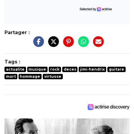
Partager :
Tags :
actualite
musique
rock
deces
jimi-hendrix
guitare
mort
hommage
virtuose