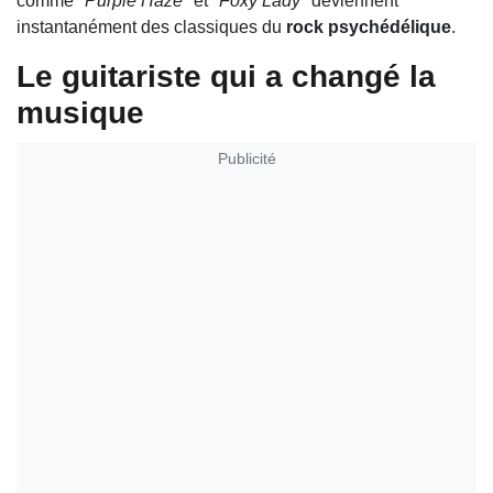
comme "
Purple Haze
" et "
Foxy Lady
" deviennent
instantanément des classiques du
rock psychédélique
.
Le guitariste qui a changé la
musique
Publicité