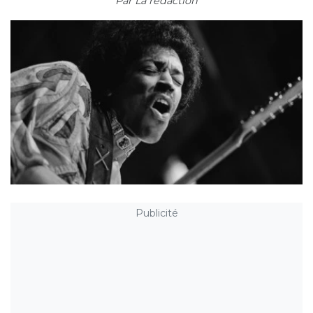
Par
La rédaction
Publicité