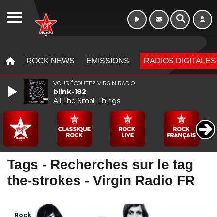
Week-end de 16h
WEBRADIO
à 20h
MENU
MENU
ROCK NEWS
EMISSIONS
RADIOS DIGITALES
VOUS ÉCOUTEZ VIRGIN RADIO
blink-182
All The Small Things
Tags - Recherches sur le tag
the-strokes - Virgin Radio FR
Rock