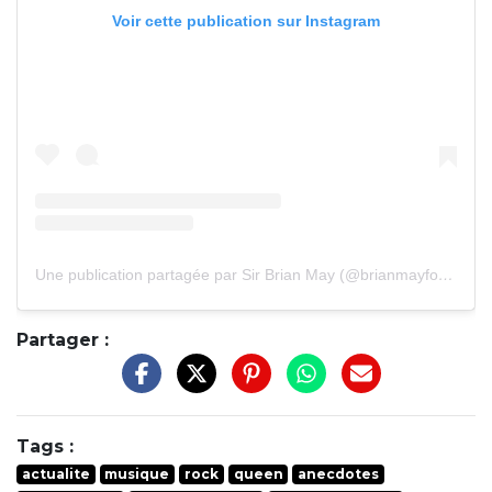
Voir cette publication sur Instagram
Une publication partagée par Sir Brian May (@brianmayforreal)
Partager :
Tags :
actualite
musique
rock
queen
anecdotes