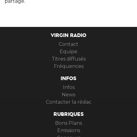
partage.
VIRGIN RADIO
Contact
Equipe
Titres diffusés
Fréquences
INFOS
Infos
News
Contacter la rédac
RUBRIQUES
Bons Plans
Emissions