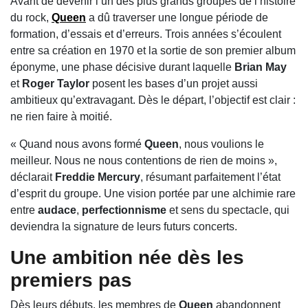
Avant de devenir l’un des plus grands groupes de l’histoire
du rock,
Queen
a dû traverser une longue période de
formation, d’essais et d’erreurs. Trois années s’écoulent
entre sa création en 1970 et la sortie de son premier album
éponyme, une phase décisive durant laquelle
Brian May
et
Roger Taylor
posent les bases d’un projet aussi
ambitieux qu’extravagant. Dès le départ, l’objectif est clair :
ne rien faire à moitié.
« Quand nous avons formé
Queen
, nous voulions le
meilleur. Nous ne nous contentions de rien de moins »,
déclarait
Freddie Mercury
, résumant parfaitement l’état
d’esprit du groupe. Une vision portée par une alchimie rare
entre
audace
,
perfectionnisme
et sens du spectacle, qui
deviendra la signature de leurs futurs concerts.
Une ambition née dès les
premiers pas
Dès leurs débuts, les membres de
Queen
abandonnent