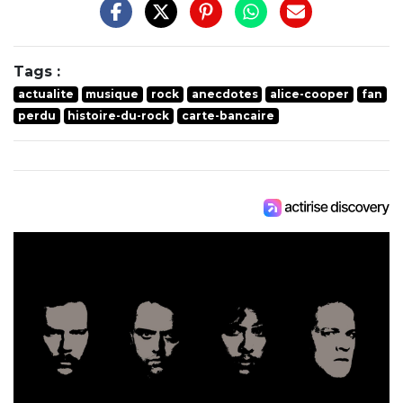
Tags :
actualite
musique
rock
anecdotes
alice-cooper
fan
perdu
histoire-du-rock
carte-bancaire