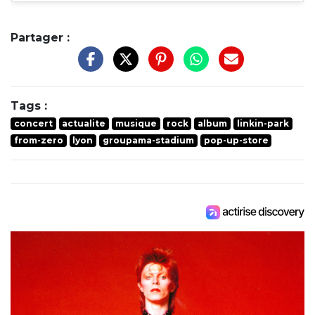
Partager :
Tags :
concert
actualite
musique
rock
album
linkin-park
from-zero
lyon
groupama-stadium
pop-up-store