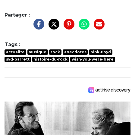
Partager :
Tags :
actualite
musique
rock
anecdotes
pink-floyd
syd-barrett
histoire-du-rock
wish-you-were-here