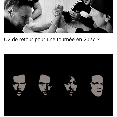
U2 de retour pour une tournée en 2027 ?