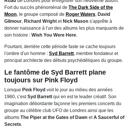
Road
de Londres pour enregistrer son neuvième album.
Fort du succès phénoménal de
The Dark Side of the
Moon
, le groupe composé de
Roger Waters
,
David
Gilmour
,
Richard Wright
et
Nick Mason
s'apprête à
donner naissance à l'un des albums les plus marquants de
son histoire :
Wish You Were Here
.
Pourtant, derrière cette période faste se cache toujours
l'ombre d'un homme :
Syd Barrett
, membre fondateur et
principal architecte des débuts psychédéliques du groupe.
Le fantôme de Syd Barrett plane
toujours sur Pink Floyd
Lorsque
Pink Floyd
voit le jour au milieu des années
1960, c'est
Syd Barrett
qui en est le leader créatif. Son
imagination débordante façonne les premiers concerts du
groupe au célèbre club UFO de Londres ainsi que les
albums
The Piper at the Gates of Dawn
et
A Saucerful of
Secrets
.