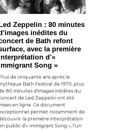
Led Zeppelin : 80 minutes
d'images inédites du
concert de Bath refont
surface, avec la première
interprétation d'«
Immigrant Song »
Plus de cinquante ans après le
mythique Bath Festival de 1970, plus
de 80 minutes d'images inédites du
concert de Led Zeppelin ont été
mises en ligne. Ce document
exceptionnel permet notamment de
découvrir la première interprétation
en public d'« Immigrant Song », l'un