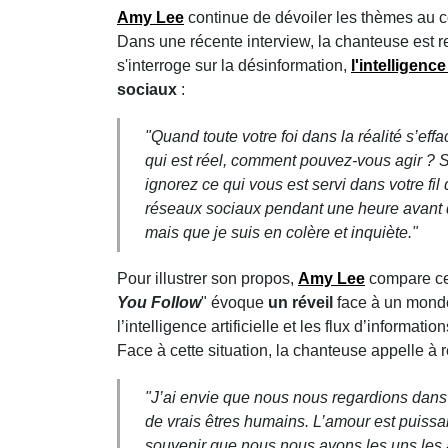
Amy Lee
continue de dévoiler les thèmes au
Dans une récente interview, la chanteuse est 
s'interroge sur la désinformation,
l'intelligence 
sociaux
:
"Quand toute votre foi dans la réalité s’ef
qui est réel, comment pouvez-vous agir ? S
ignorez ce qui vous est servi dans votre fil d
réseaux sociaux pendant une heure avant d
mais que je suis en colère et inquiète."
Pour illustrer son propos,
Amy Lee
compare cet
You Follow
" évoque
un réveil
face à un monde
l’intelligence artificielle et les flux d’informat
Face à cette situation, la chanteuse appelle à 
"J’ai envie que nous nous regardions dan
de vrais êtres humains.
L’amour est puissa
souvenir que nous nous avons les uns les 