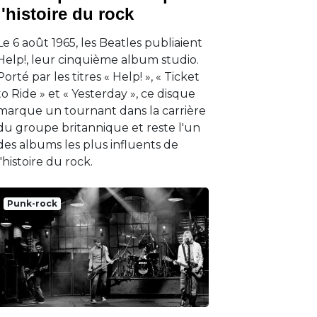
l'histoire du rock
Le 6 août 1965, les Beatles publiaient
Help!, leur cinquième album studio.
Porté par les titres « Help! », « Ticket
to Ride » et « Yesterday », ce disque
marque un tournant dans la carrière
du groupe britannique et reste l'un
des albums les plus influents de
l'histoire du rock.
Punk-rock