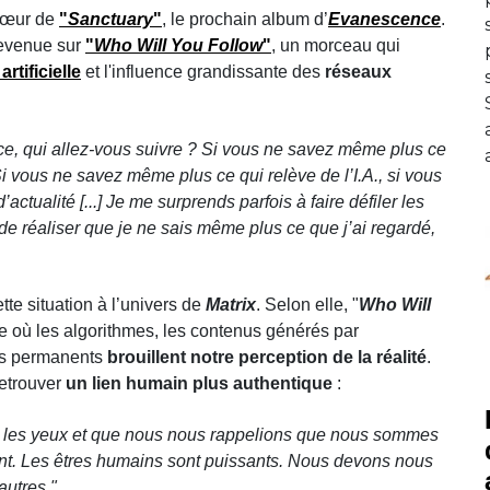
 cœur de
"
Sanctuary
"
, le prochain album d’
Evanescence
.
revenue sur
"
Who Will You Follow
"
, un morceau qui
artificielle
et l'influence grandissante des
réseaux
face, qui allez-vous suivre ? Si vous ne savez même plus ce
i vous ne savez même plus ce qui relève de l’I.A., si vous
’actualité [...]
Je me surprends parfois à faire défiler les
e réaliser que je ne sais même plus ce que j’ai regardé,
te situation à l’univers de
Matrix
. Selon elle, "
Who Will
 où les algorithmes, les contenus générés par
ions permanents
brouillent notre perception de la réalité
.
retrouver
un lien humain plus authentique
:
s les yeux et que nous nous rappelions que nous sommes
nt. Les êtres humains sont puissants. Nous devons nous
autres."