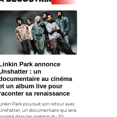
A DECOUVRIR
Linkin Park annonce
Unshatter : un
documentaire au cinéma
et un album live pour
raconter sa renaissance
Linkin Park poursuit son retour avec
Unshatter, un documentaire qui sera
projeté dans les cinémas du 30