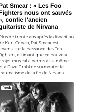
Pat Smear : « Les Foo
Fighters nous ont sauvés
», confie l'ancien
guitariste de Nirvana
Plus de trente ans après la disparition
de Kurt Cobain, Pat Smear est
revenu sur la naissance des Foo
Fighters, estimant que ce nouveau
projet musical a permis à lui-même
et à Dave Grohl de surmonter le
traumatisme de la fin de Nirvana.
Rock