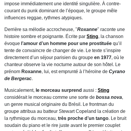
impose immédiatement une identité singulière. À contre-
courant du punk dominant de l’époque, le groupe mêle
influences reggae, rythmes atypiques.
Derrière sa mélodie accrocheuse, "
Roxanne
" raconte une
histoire sombre et poignante. Écrite par
Sting
, la chanson
évoque
l’amour d’un homme pour une prostituée
qu’il
tente de convaincre de changer de vie. Le texte s’inspire
directement d’un séjour parisien du groupe
en 1977
, où le
chanteur observe la vie nocturne autour de son hôtel. Le
prénom
Roxanne
, lui, est emprunté à l’héroïne de
Cyrano
de Bergerac
.
Musicalement,
le morceau surprend
aussi :
Sting
considérait le morceau comme une sorte de
bossa nova
,
un genre musical originaire du Brésil. Le frontman du
groupe attribua au batteur Stewart Copeland la création de
la rythmique du morceau,
très proche d’un tango
. Le bruit
soudain du piano et le rire juste avant le premier couplet