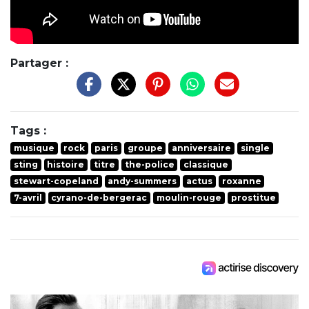
Partager :
Tags :
musique
rock
paris
groupe
anniversaire
single
sting
histoire
titre
the-police
classique
stewart-copeland
andy-summers
actus
roxanne
7-avril
cyrano-de-bergerac
moulin-rouge
prostitue