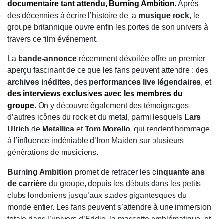
documentaire
tant attendu,
Burning Ambition
.
Après
des décennies à écrire l’histoire de la
musique rock
, le
groupe britannique ouvre enfin les portes de son univers à
travers ce film événement.
La
bande-annonce
récemment dévoilée offre un premier
aperçu fascinant de ce que les fans peuvent attendre : des
archives inédites
, des
performances live légendaires
, et
des
interviews exclusives
avec les membres du
groupe.
On y découvre également des témoignages
d’autres icônes du rock et du metal, parmi lesquels
Lars
Ulrich
de
Metallica
et
Tom Morello
, qui rendent hommage
à l’influence indéniable d’Iron Maiden sur plusieurs
générations de musiciens.
Burning Ambition
promet de retracer les
cinquante ans
de carrière
du groupe, depuis les débuts dans les petits
clubs londoniens jusqu’aux stades gigantesques du
monde entier. Les fans peuvent s’attendre à une immersion
totale dans l’univers d’Eddie, la mascotte emblématique, et