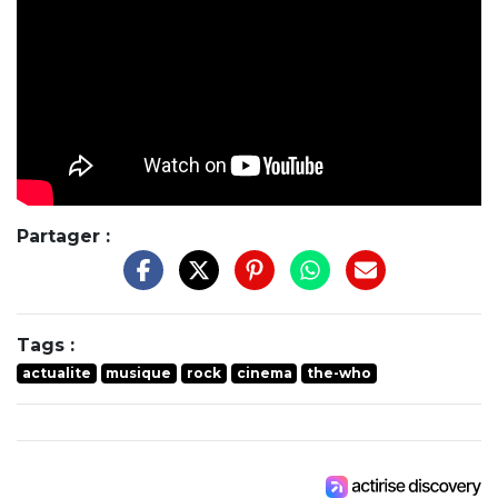
Partager :
Tags :
actualite
musique
rock
cinema
the-who