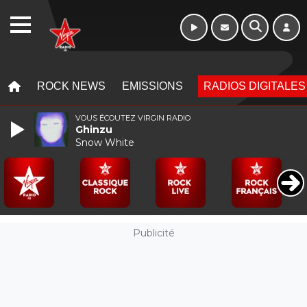
Morning - 6h à 10h
WEBRADIO
MENU
MENU
ROCK NEWS
EMISSIONS
RADIOS DIGITALES
VOUS ÉCOUTEZ VIRGIN RADIO
Ghinzu
Snow White
Publicité