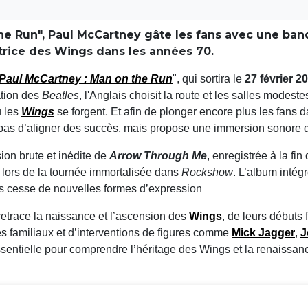
the Run", Paul McCartney gâte les fans avec une ban
atrice des Wings dans les années 70.
Paul McCartney : Man on the Run
", qui sortira le
27 février 2
ation des
Beatles
, l'Anglais choisit la route et les salles modes
ù les
Wings
se forgent. Et afin de plonger encore plus les fans d
 pas d’aligner des succès, mais propose une immersion sonore d
ion brute et inédite de
Arrow Through Me
, enregistrée à la fi
e lors de la tournée immortalisée dans
Rockshow
. L’album inté
s cesse de nouvelles formes d’expression
 retrace la naissance et l’ascension des
Wings
, de leurs débuts 
es familiaux et d’interventions de figures comme
Mick Jagger
,
J
ntielle pour comprendre l’héritage des Wings et la renaissanc