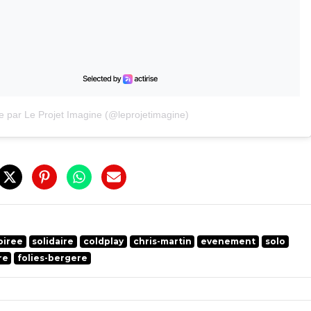
e par Le Projet Imagine (@leprojetimagine)
oiree
solidaire
coldplay
chris-martin
evenement
solo
re
folies-bergere