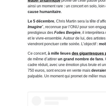
leader britannique
profite de cette pause pou
ainsi un moment rare : un concert en solo, loin
cause humanitaire
.
Le 5 décembre
, Chris Martin sera la tête d’aff
Imagine
", reconnue par l’ONU pour son eng
prestigieux des
Folies Bergère
, il interpréte
et le vivre-ensemble. Autour de lui, des artiste
viendront ponctuer cette soirée. L’objectif :
mobi
Ce concert,
à mille lieues
des gigantesques 
de même d’attirer
un grand nombre de fans
.
cadre réduit, avec une émotion plus brute et une
750 euros, sont encore en vente mais
devraie
palpable. Un moment qui promet de mêler mus