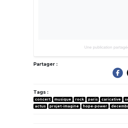
Une publication partagé
Partager :
Tags :
concert
musique
rock
paris
caricative
s
actus
projet-imagine
hope-power
decemb