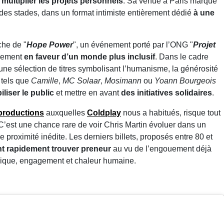
r
multiplier les projets personnels
. Sa venue à Paris marque
 des stades, dans un format intimiste entièrement dédié
à une
iche de "
Hope Power
", un événement porté par l’ONG "
Projet
agement
en faveur d’un monde plus inclusif
. Dans le cadre
ra une sélection de titres symbolisant l’humanisme, la générosité
s tels que
Camille
,
MC Solaar
,
Mosimann
ou
Yoann Bourgeois
liser le public
et mettre en avant
des initiatives solidaires
.
productions
auxquelles
Coldplay
nous a habitués, risque tout
 C’est une chance rare de voir Chris Martin évoluer dans un
 proximité inédite. Les derniers billets, proposés entre 80 et
nt
rapidement trouver preneur
au vu de l’engouement déjà
ique, engagement et chaleur humaine.