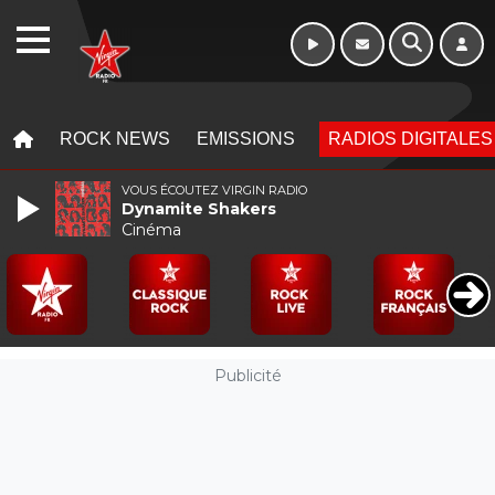
Week-end de 06h
WEBRADIO
à 12h
MENU
MENU
ROCK NEWS
EMISSIONS
RADIOS DIGITALES
VOUS ÉCOUTEZ VIRGIN RADIO
Dynamite Shakers
Cinéma
Publicité