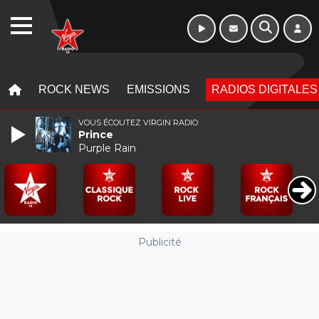
Week-end de 16h
WEBRADIO
à 20h
MENU
MENU
ROCK NEWS
EMISSIONS
RADIOS DIGITALES
VOUS ÉCOUTEZ VIRGIN RADIO
Prince
Purple Rain
Publicité