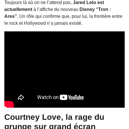
Toujours là où on ne l’attend pas,
Jared Leto est
actuellement
à l’affiche du nouveau
Disney “Tron :
Ares”.
Un rôle qui confirme que, pour lui, la frontière entre
le rock et Hollywood n’a jamais existé.
Courtney Love
, la rage du
grunge sur grand écran