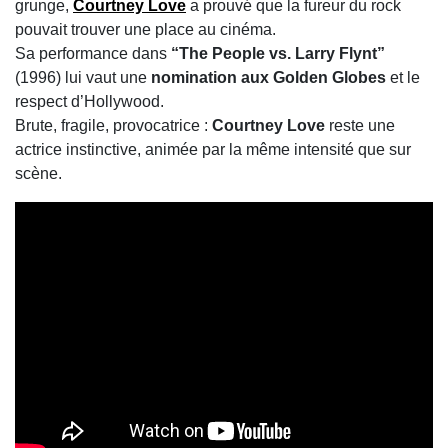
grunge,
Courtney Love
a prouvé que la fureur du rock
pouvait trouver une place au cinéma.
Sa performance dans
“The People vs. Larry Flynt”
(1996) lui vaut une
nomination aux Golden Globes
et le
respect d’Hollywood.
Brute, fragile, provocatrice :
Courtney Love
reste une
actrice instinctive, animée par la même intensité que sur
scène.