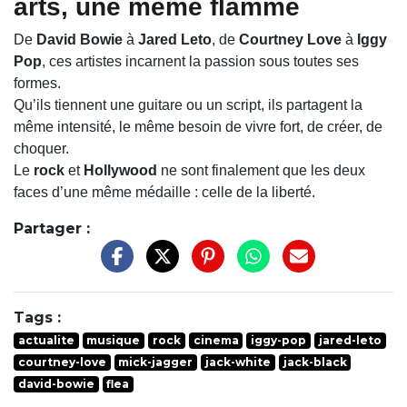
arts, une même flamme
De
David Bowie
à
Jared Leto
, de
Courtney Love
à
Iggy
Pop
, ces artistes incarnent la passion sous toutes ses
formes.
Qu’ils tiennent une guitare ou un script, ils partagent la
même intensité, le même besoin de vivre fort, de créer, de
choquer.
Le
rock
et
Hollywood
ne sont finalement que les deux
faces d’une même médaille : celle de la liberté.
Partager :
Tags :
actualite
musique
rock
cinema
iggy-pop
jared-leto
courtney-love
mick-jagger
jack-white
jack-black
david-bowie
flea