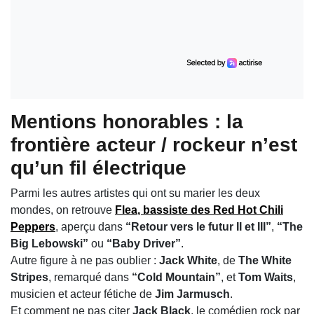
Mentions honorables : la
frontière acteur / rockeur n’est
qu’un fil électrique
Parmi les autres artistes qui ont su marier les deux
mondes, on retrouve
Flea
, bassiste des
Red Hot Chili
Peppers
, aperçu dans
“Retour vers le futur II et III”
,
“The
Big Lebowski”
ou
“Baby Driver”
.
Autre figure à ne pas oublier :
Jack White
, de
The White
Stripes
, remarqué dans
“Cold Mountain”
, et
Tom Waits
,
musicien et acteur fétiche de
Jim Jarmusch
.
Et comment ne pas citer
Jack Black
, le comédien rock par