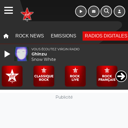
Week-end de 06h
WEBRADIO
à 12h
MENU
MENU
ROCK NEWS
EMISSIONS
RADIOS DIGITALES
VOUS ÉCOUTEZ VIRGIN RADIO
Ghinzu
Snow White
Publicité