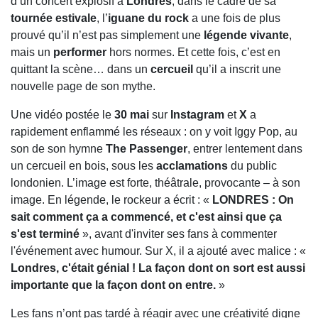
d’un concert explosif à
Londres
, dans le cadre de sa
tournée estivale
, l’
iguane du rock
a une fois de plus
prouvé qu’il n’est pas simplement une
légende vivante
,
mais un
performer
hors normes. Et cette fois, c’est en
quittant la scène… dans un
cercueil
qu’il a inscrit une
nouvelle page de son mythe.
Une vidéo postée le
30 mai
sur
Instagram
et
X
a
rapidement enflammé les réseaux : on y voit Iggy Pop, au
son de son hymne
The Passenger
, entrer lentement dans
un cercueil en bois, sous les
acclamations
du public
londonien. L’image est forte, théâtrale, provocante – à son
image. En légende, le rockeur a écrit : «
LONDRES : On
sait comment ça a commencé, et c'est ainsi que ça
s'est terminé
», avant d'inviter ses fans à commenter
l'événement avec humour. Sur X, il a ajouté avec malice : «
Londres, c'était génial ! La façon dont on sort est aussi
importante que la façon dont on entre.
»
Les fans n’ont pas tardé à réagir avec une créativité digne