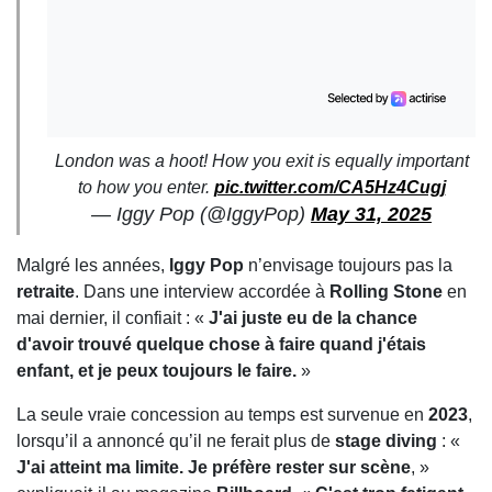
London was a hoot! How you exit is equally important
to how you enter.
pic.twitter.com/CA5Hz4Cugj
— Iggy Pop (@IggyPop)
May 31, 2025
Malgré les années,
Iggy Pop
n’envisage toujours pas la
retraite
. Dans une interview accordée à
Rolling Stone
en
mai dernier, il confiait : «
J'ai juste eu de la chance
d'avoir trouvé quelque chose à faire quand j'étais
enfant, et je peux toujours le faire.
»
La seule vraie concession au temps est survenue en
2023
,
lorsqu’il a annoncé qu’il ne ferait plus de
stage diving
: «
J'ai atteint ma limite. Je préfère rester sur scène
, »