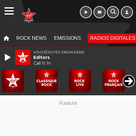
Week-end de 06h
WEBRADIO
à 12h
MENU
MENU
ROCK NEWS
EMISSIONS
RADIOS DIGITALES
VOUS ÉCOUTEZ VIRGIN RADIO
Editors
Call It In
Publicité