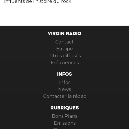
influents de l'histoire du rock.
VIRGIN RADIO
Contact
Equipe
Titres diffusés
Fréquences
INFOS
Infos
News
Contacter la rédac
RUBRIQUES
Bons Plans
Emissions