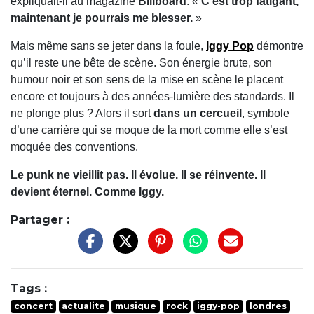
expliquait-il au magazine
Billboard
. «
C'est trop fatigant,
maintenant je pourrais me blesser.
»
Mais même sans se jeter dans la foule,
Iggy Pop
démontre
qu’il reste une bête de scène. Son énergie brute, son
humour noir et son sens de la mise en scène le placent
encore et toujours à des années-lumière des standards. Il
ne plonge plus ? Alors il sort
dans un cercueil
, symbole
d’une carrière qui se moque de la mort comme elle s’est
moquée des conventions.
Le punk ne vieillit pas. Il évolue. Il se réinvente. Il
devient éternel. Comme Iggy.
Partager :
Tags :
concert
actualite
musique
rock
iggy-pop
londres