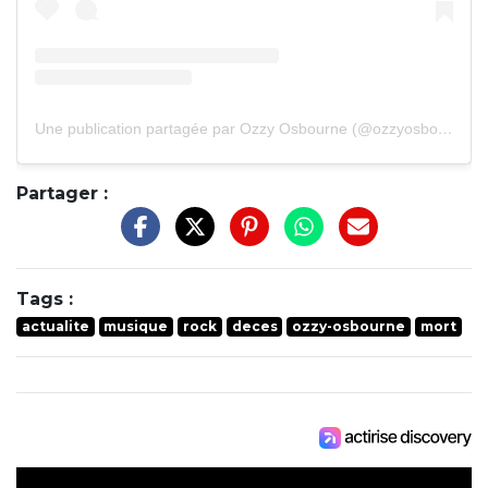
Une publication partagée par Ozzy Osbourne (@ozzyosbourne)
Partager :
Tags :
actualite
musique
rock
deces
ozzy-osbourne
mort