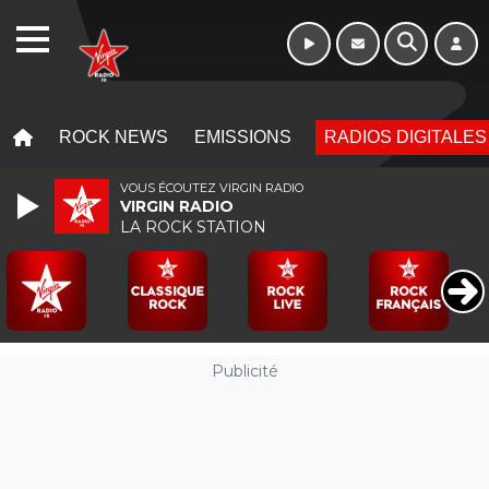
Week-end de 06h
WEBRADIO
à 12h
MENU
MENU
ROCK NEWS
EMISSIONS
RADIOS DIGITALES
VOUS ÉCOUTEZ VIRGIN RADIO
VIRGIN RADIO
LA ROCK STATION
Publicité