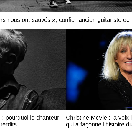
s nous ont sauvés », confie l'ancien guitariste de
 : pourquoi le chanteur
Christine McVie : la voi
terdits
qui a façonné l’histoire d