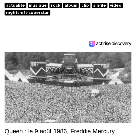
actualite
musique
rock
album
clip
single
video
nightshift-superstar
Queen : le 9 août 1986, Freddie Mercury