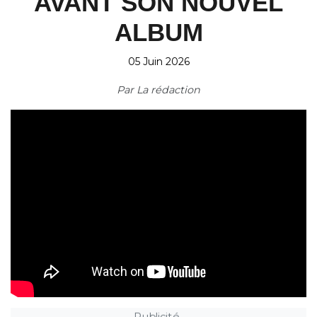
AVANT SON NOUVEL
ALBUM
05 Juin 2026
Par
La rédaction
Publicité