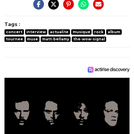
Tags :
concert
interview
actualite
musique
rock
album
tournee
muse
matt-bellamy
the-wow-signal