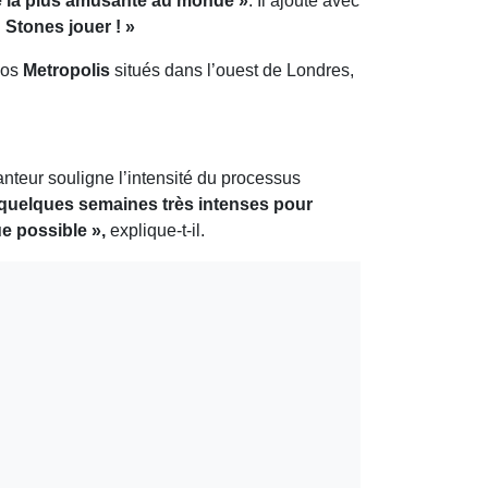
e la plus amusante au monde »
. Il ajoute avec
g Stones jouer ! »
ios
Metropolis
situés dans l’ouest de Londres,
nteur souligne l’intensité du processus
t quelques semaines très intenses pour
e possible »,
explique-t-il.