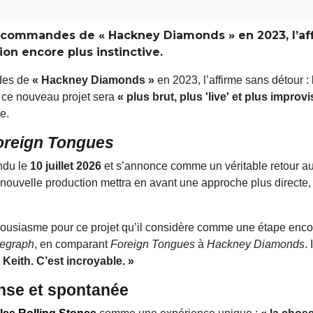
commandes de « Hackney Diamonds » en 2023, l’affi
on encore plus instinctive.
des de
« Hackney Diamonds »
en 2023, l’affirme sans détour 
i, ce nouveau projet sera
« plus brut, plus 'live' et plus improvi
e.
oreign Tongues
endu le
10 juillet 2026
et s’annonce comme un véritable retour a
 nouvelle production mettra en avant une approche plus directe, 
housiasme pour ce projet qu’il considère comme une étape enco
legraph
, en comparant
Foreign Tongues
à
Hackney Diamonds
. 
Keith. C’est incroyable. »
ense et spontanée