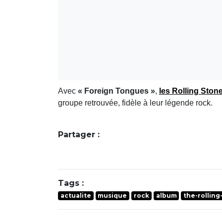
Avec
« Foreign Tongues »
,
les
Rolling Ston
groupe retrouvée, fidèle à leur légende rock.
Partager :
Tags :
actualite
musique
rock
album
the-rolling