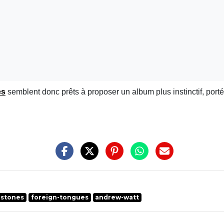
es
semblent donc prêts à proposer un album plus instinctif, por
-stones
foreign-tongues
andrew-watt