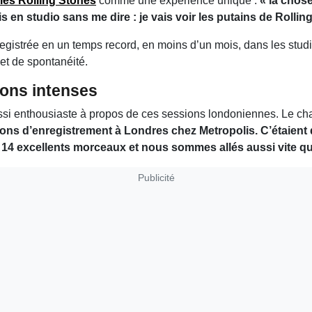
les
Rolling Stones
comme une expérience unique :
« la chos
rais en studio sans me dire : je vais voir les putains de Rollin
egistrée en un temps record, en moins d’un mois, dans les stud
et de spontanéité.
ons intenses
ssi enthousiaste à propos de ces sessions londoniennes. Le cha
sions d’enregistrement à Londres chez Metropolis. C’étaien
 14 excellents morceaux et nous sommes allés aussi vite qu
Publicité