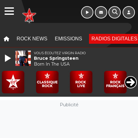
Morning - 6h à 10h
WEBRADIO
MENU
MENU
ROCK NEWS
EMISSIONS
RADIOS DIGITALES
VOUS ÉCOUTEZ VIRGIN RADIO
Bruce Springsteen
Born In The USA
Publicité