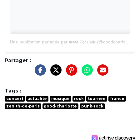
Une publication partagée par 𝕲𝖔𝖔𝖉 𝕮𝖍𝖆𝖗𝖑𝖔𝖙𝖙𝖊 (@goodcharlotteband)
Partager :
Tags :
concert
actualite
musique
rock
tournee
france
zenith-de-paris
good-charlotte
punk-rock