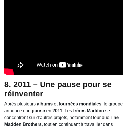
8. 2011 – Une pause pour se
réinventer
Après plusieurs
albums
et
tournées mondiales
, le groupe
annonce une
pause
en
2011
. Les
frères Madden
se
concentrent sur d’autres projets, notamment leur duo
The
Madden Brothers
, tout en continuant à travailler dans