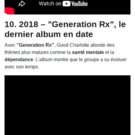
10. 2018 – "Generation Rx", le
dernier album en date
Avec
"Generation Rx"
, Good Charlotte aborde des
thèmes plus matures comme la
santé mentale
et la
dépendance
. L’album montre que le groupe a su évoluer
avec son temps.