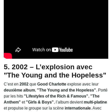
5. 2002 – L’explosion avec
"The Young and the Hopeless"
C’est en
2002
que
Good Charlotte
explose avec leur
deuxième album
,
"The Young and the Hopeless"
. Porté
par les hits
"Lifestyles of the Rich & Famous"
,
"The
Anthem"
et
"Girls & Boys"
, l’album devient
multi-platine
et propulse le groupe sur la scène
internationale
. Avec