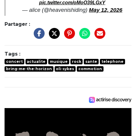
pic.twitter.com/oMoO39LGxY
— alice (@heavenishiding)
May 12, 2026
Partager :
Tags :
concert
actualite
musique
rock
sante
telephone
bring-me-the-horizon
oli-sykes
commotion