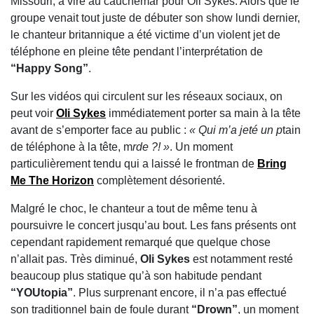
Missouri, a viré au cauchemar pour
Oli Sykes
. Alors que le
groupe venait tout juste de débuter son show lundi dernier,
le chanteur britannique a été victime d’un violent jet de
téléphone en pleine tête pendant l’interprétation de
“Happy Song”
.
Sur les vidéos qui circulent sur les réseaux sociaux, on
peut voir
Oli Sykes
immédiatement porter sa main à la tête
avant de s’emporter face au public :
« Qui m’a jeté un p
tain
de téléphone à la tête, m
rde ?! »
. Un moment
particulièrement tendu qui a laissé le frontman de
Bring
Me The Horizon
complètement désorienté.
Malgré le choc, le chanteur a tout de même tenu à
poursuivre le concert jusqu’au bout. Les fans présents ont
cependant rapidement remarqué que quelque chose
n’allait pas. Très diminué,
Oli Sykes
est notamment resté
beaucoup plus statique qu’à son habitude pendant
“YOUtopia”
. Plus surprenant encore, il n’a pas effectué
son traditionnel bain de foule durant
“Drown”
, un moment