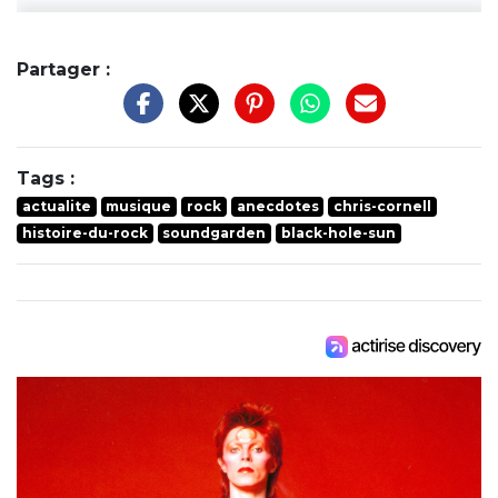
Partager :
Tags :
actualite
musique
rock
anecdotes
chris-cornell
histoire-du-rock
soundgarden
black-hole-sun