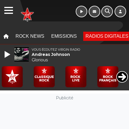
16h - 20h
WEBRADIO
MENU
MENU
ROCK NEWS
EMISSIONS
RADIOS DIGITALES
VOUS ÉCOUTEZ VIRGIN RADIO
Andreas Johnson
Glorious
Publicité