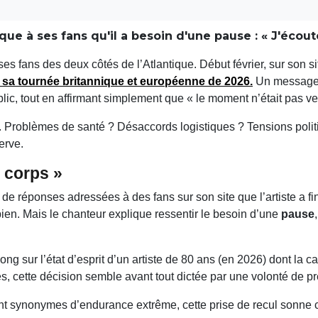
ue à ses fans qu'il a besoin d'une pause : « J'écou
es fans des deux côtés de l’Atlantique. Début février, sur son sit
e sa
tournée britannique et européenne de 2026
.
Un message s
blic, tout en affirmant simplement que « le moment n’était pas v
s. Problèmes de santé ? Désaccords logistiques ? Tensions politiq
erve.
 corps »
 de réponses adressées à des fans sur son site que l’artiste a fi
 bien. Mais le chanteur explique ressentir le besoin d’une
pause
long sur l’état d’esprit d’un artiste de 80 ans (en 2026) dont la 
es, cette décision semble avant tout dictée par une volonté de p
ent synonymes d’endurance extrême, cette prise de recul sonne