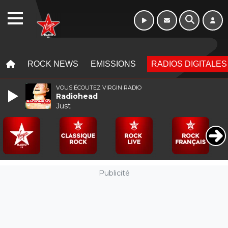
WEBRADIO
MENU
MENU
ROCK NEWS
EMISSIONS
RADIOS DIGITALES
VOUS ÉCOUTEZ VIRGIN RADIO
Radiohead
Just
Publicité