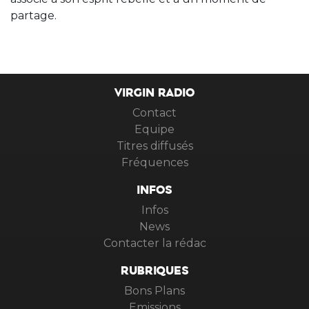
partage.
VIRGIN RADIO
Contact
Equipe
Titres diffusés
Fréquences
INFOS
Infos
News
Contacter la rédac
RUBRIQUES
Bons Plans
Emissions