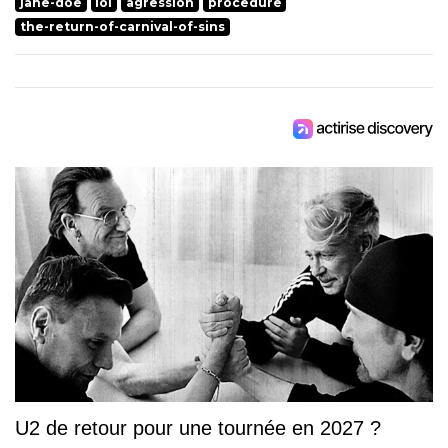
jane-doe
loi
agression
procedure
the-return-of-carnival-of-sins
U2 de retour pour une tournée en 2027 ?