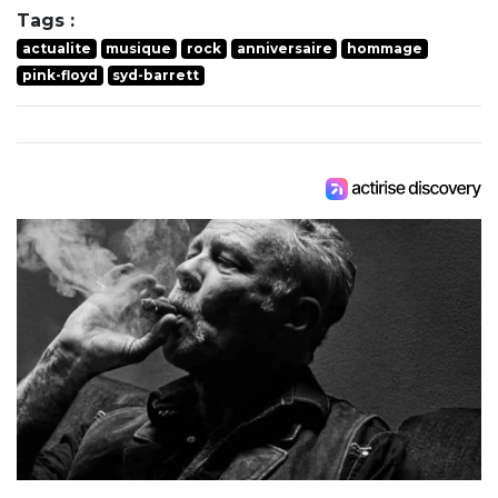
Tags :
actualite
musique
rock
anniversaire
hommage
pink-floyd
syd-barrett