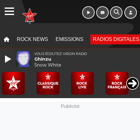
Week-end de 06h
WEBRADIO
à 12h
MENU
MENU
ROCK NEWS
EMISSIONS
RADIOS DIGITALES
VOUS ÉCOUTEZ VIRGIN RADIO
Ghinzu
Snow White
Publicité