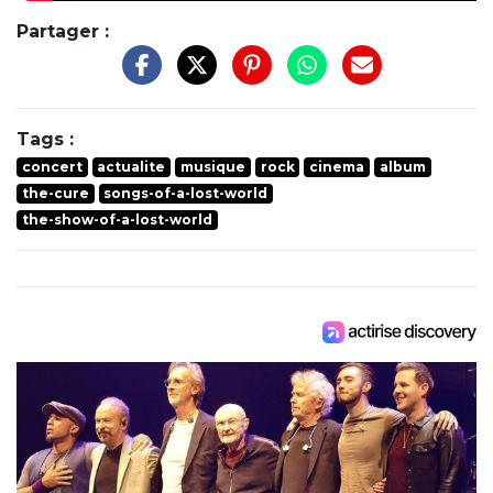
Partager :
Tags :
concert
actualite
musique
rock
cinema
album
the-cure
songs-of-a-lost-world
the-show-of-a-lost-world