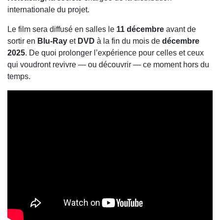
internationale du projet.
Le film sera diffusé en salles le
11 décembre
avant de
sortir en
Blu-Ray
et
DVD
à la fin du mois de
décembre
2025
. De quoi prolonger l’expérience pour celles et ceux
qui voudront revivre — ou découvrir — ce moment hors du
temps.