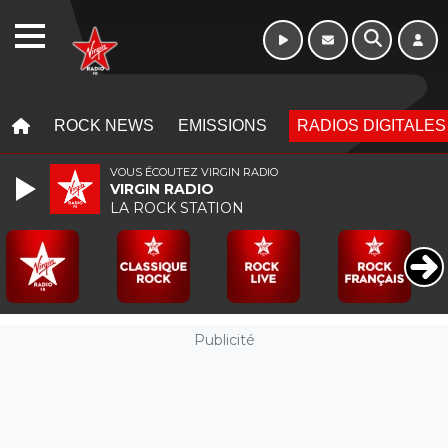
Week-end de 06h
WEBRADIO
à 12h
MENU
MENU
ROCK NEWS
EMISSIONS
RADIOS DIGITALES
VOUS ÉCOUTEZ VIRGIN RADIO
VIRGIN RADIO
LA ROCK STATION
Publicité