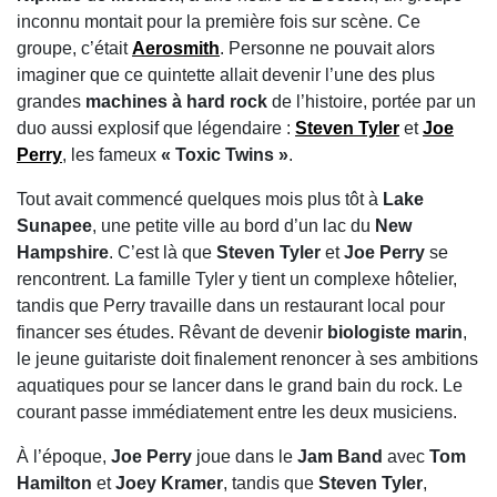
inconnu montait pour la première fois sur scène. Ce
groupe, c’était
Aerosmith
. Personne ne pouvait alors
imaginer que ce quintette allait devenir l’une des plus
grandes
machines à hard rock
de l’histoire, portée par un
duo aussi explosif que légendaire :
Steven Tyler
et
Joe
Perry
, les fameux
« Toxic Twins »
.
Tout avait commencé quelques mois plus tôt à
Lake
Sunapee
, une petite ville au bord d’un lac du
New
Hampshire
. C’est là que
Steven Tyler
et
Joe Perry
se
rencontrent. La famille Tyler y tient un complexe hôtelier,
tandis que Perry travaille dans un restaurant local pour
financer ses études. Rêvant de devenir
biologiste marin
,
le jeune guitariste doit finalement renoncer à ses ambitions
aquatiques pour se lancer dans le grand bain du rock. Le
courant passe immédiatement entre les deux musiciens.
À l’époque,
Joe Perry
joue dans le
Jam Band
avec
Tom
Hamilton
et
Joey Kramer
, tandis que
Steven Tyler
,