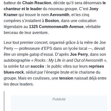
batteur de
Chain Reaction
, décide qu’il sera désormais
le
chanteur et le leader
du nouveau groupe. C’est
Joey
Kramer
qui trouve le nom
Aerosmith
, et les cinq
compères s’installent à
Boston
, dans une colocation
légendaire au
1325 Commonwealth Avenue
, véritable
berceau de leur aventure.
Leur tout premier concert, organisé grâce à la mère de Joe
Perry — professeure d’EPS dans un lycée local —, devait
être un simple galop d’essai. D’après
Joe Perry
, dans son
autobiographie
« Rocks : My Life in and Out of Aerosmith »
,
la soirée fut un
succès
: le public vibra sur leurs
reprises
blues-rock
, séduit par l’énergie brute et le charisme du
groupe. Mais en coulisses, une
tension
naissait déjà entre
les deux leaders.
Publicité