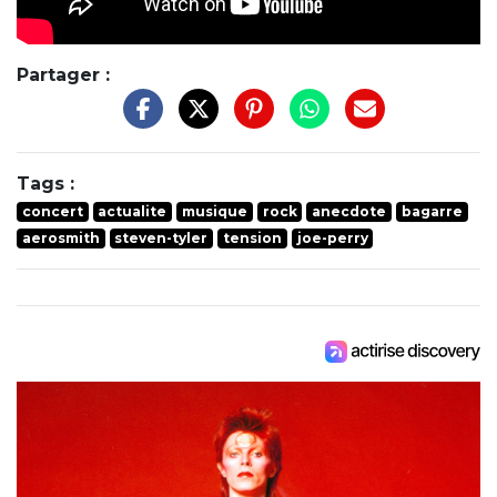
Partager :
Tags :
concert
actualite
musique
rock
anecdote
bagarre
aerosmith
steven-tyler
tension
joe-perry