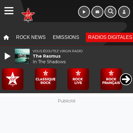
WEBRADIO
MENU
MENU
ROCK NEWS
EMISSIONS
RADIOS DIGITALES
VOUS ÉCOUTEZ VIRGIN RADIO
The Rasmus
In The Shadows
Publicité