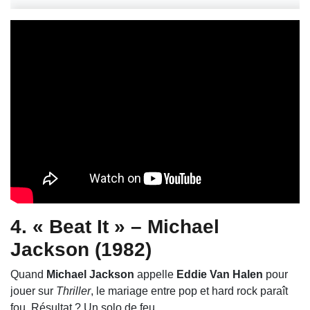
4. « Beat It » – Michael
Jackson (1982)
Quand
Michael Jackson
appelle
Eddie Van Halen
pour
jouer sur
Thriller
, le mariage entre pop et hard rock paraît
fou. Résultat ? Un solo de feu.