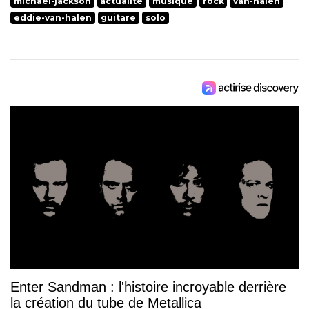
michael-jackson
actualite
musique
rock
van-halen
eddie-van-halen
guitare
solo
Enter Sandman : l'histoire incroyable derrière
la création du tube de Metallica