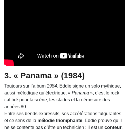
3. « Panama » (1984)
Toujours sur l’album
1984
, Eddie signe un solo mythique,
aussi mélodique qu’électrique. «
Panama
», c’est le rock
calibré pour la scène, les stades et la démesure des
années 80.
Entre ses bends expressifs, ses accélérations fulgurantes
et ce sens de la
mélodie triomphante
, Eddie prouve qu’il
ne se contente pas d’être un technicien : il est un
conteur
.