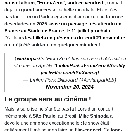
nouvel album,
"From-Zero"
, sorti ce vendredi,
connaît
déjà un
grand succès
à l’échelle mondiale. Et ce n’est
pas tout :
Linkin Park
a également annoncé une
tournée
des stades en 2025
,
avec un passage très attendu en
France au
Stade de France
, le 11 juillet prochain
.
D'ailleurs
les billets en préventes du jeudi 21 novembre
ont déjà été sold-out en quelques minutes !
.
@linkinpark
's "From Zero" has surpassed 500 million
streams on Spotify.
#LinkinPark
#FromZero
#Spotify
pic.twitter.com/rYnXxersqf
— Linkin Park Billboard (@linkinparkbb)
November 20, 2024
Le groupe sera au cinéma !
Mais la surprise ne s’arrête pas là ! Lors d’un concert
mémorable à
São Paulo
, au Brésil,
Mike Shinoda
a
dévoilé une annonce exceptionnelle : le show était
entièrement filmé pour en faire un
film-concert
. Ce
long-