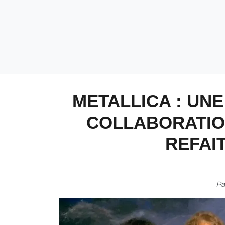
METALLICA : UN
COLLABORATION
REFAI
P