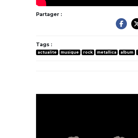
Partager :
Tags :
actualite
musique
rock
metallica
album