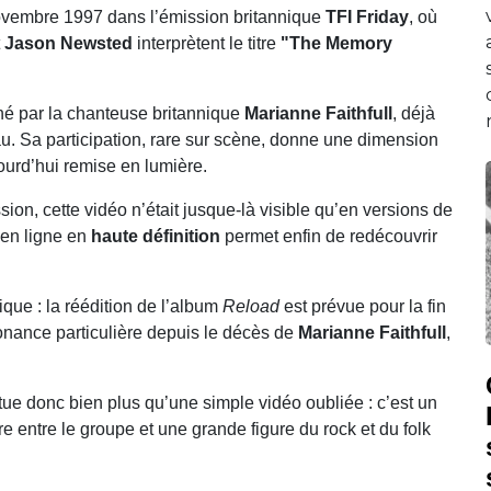
 novembre 1997 dans l’émission britannique
TFI Friday
, où
t
Jason Newsted
interprètent le titre
"The Memory
né par la chanteuse britannique
Marianne Faithfull
, déjà
u. Sa participation, rare sur scène, donne une dimension
ourd’hui remise en lumière.
on, cette vidéo n’était jusque-là visible qu’en versions de
 en ligne en
haute définition
permet enfin de redécouvrir
que : la réédition de l’album
Reload
est prévue pour la fin
onance particulière depuis le décès de
Marianne Faithfull
,
itue donc bien plus qu’une simple vidéo oubliée : c’est un
e entre le groupe et une grande figure du rock et du folk