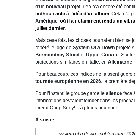
d’un
nouveau projet
, rien n’a encore été conf
enthousiaste à l’idée d’un
album
.
Cela n’a p
Amérique
,
où il a notamment rendu un vibr
juillet dernier
.
Mais cette fois, les choses pourraient bien se j
repéré le logo de
System Of A Down
projeté s
Bermondsey Street
et
Upper Ground
. Sur l
projections similaires en
Italie
, en
Allemagne
,
Pour beaucoup, ces indices ne laissent guère 
tournée européenne en 2026
, la première d
Pour l’instant, le groupe garde le
silence
face à
informations devraient tomber dans les procha
crier « Chop Suey! » à pleins poumons.
À suivre…
system of a down, muhtemelen 2026