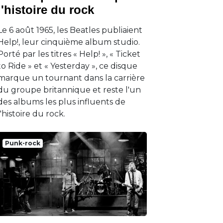
l'histoire du rock
Le 6 août 1965, les Beatles publiaient
Help!, leur cinquième album studio.
Porté par les titres « Help! », « Ticket
to Ride » et « Yesterday », ce disque
marque un tournant dans la carrière
du groupe britannique et reste l'un
des albums les plus influents de
l'histoire du rock.
Punk-rock