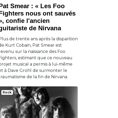
Pat Smear : « Les Foo
Fighters nous ont sauvés
», confie l'ancien
guitariste de Nirvana
Plus de trente ans après la disparition
de Kurt Cobain, Pat Smear est
revenu sur la naissance des Foo
Fighters, estimant que ce nouveau
projet musical a permis à lui-même
et à Dave Grohl de surmonter le
traumatisme de la fin de Nirvana.
Rock