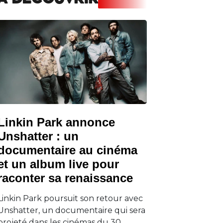
A DECOUVRIR
Linkin Park annonce
Unshatter : un
documentaire au cinéma
et un album live pour
raconter sa renaissance
Linkin Park poursuit son retour avec
Unshatter, un documentaire qui sera
projeté dans les cinémas du 30