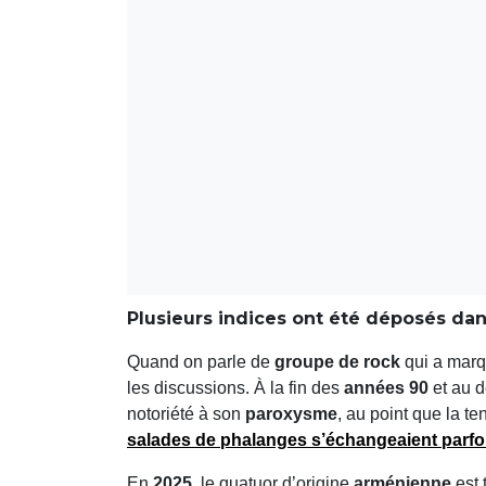
Plusieurs indices ont été déposés dans
Quand on parle de
groupe de rock
qui a marqu
les discussions. À la fin des
années 90
et au 
notoriété à son
paroxysme
, au point que la t
salades de phalanges s’échangeaient parfoi
En
2025
, le quatuor d’origine
arménienne
est 