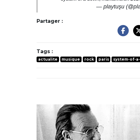
— playtuşu (@pl
Partager :
Tags :
actualite
musique
rock
paris
system-of-a