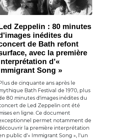
Led Zeppelin : 80 minutes
d'images inédites du
concert de Bath refont
surface, avec la première
interprétation d'«
Immigrant Song »
Plus de cinquante ans après le
mythique Bath Festival de 1970, plus
de 80 minutes d'images inédites du
concert de Led Zeppelin ont été
mises en ligne. Ce document
exceptionnel permet notamment de
découvrir la première interprétation
en public d'« Immigrant Song », l'un