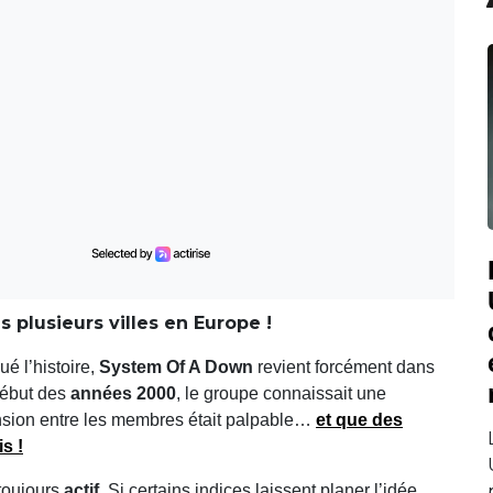
 plusieurs villes en Europe !
é l’histoire,
System Of A Down
revient forcément dans
début des
années 2000
, le groupe connaissait une
ension entre les membres était palpable…
et que des
s !
toujours
actif
. Si certains indices laissent planer l’idée