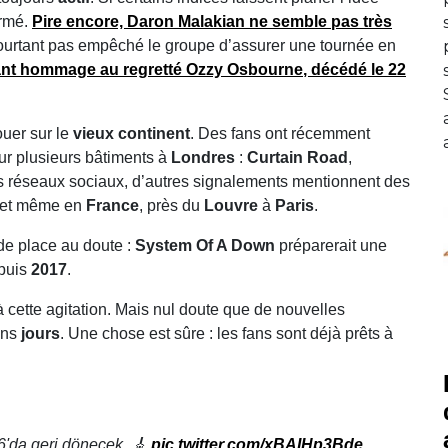
irmé.
Pire encore,
Daron Malakian
ne semble pas très
ourtant pas empêché le groupe d’assurer une tournée en
ant
hommage
au regretté
Ozzy Osbourne
, décédé le
22
ouer sur le
vieux continent
. Des fans ont récemment
ur plusieurs bâtiments à
Londres
:
Curtain Road
,
es réseaux sociaux, d’autres signalements mentionnent des
 et même en
France
, près du
Louvre
à
Paris
.
de place au doute :
System Of A Down
préparerait une
epuis
2017
.
 cette agitation. Mais nul doute que de nouvelles
ins
jours
. Une chose est sûre : les fans sont déjà prêts à
'da geri dönecek. 🎸
pic.twitter.com/xBAIHp3Bde