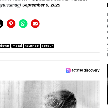
aytusumag)
September 9, 2025
-down
metal
tournee
retour